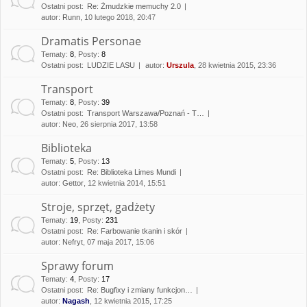
Ostatni post:
Re: Żmudzkie memuchy 2.0
autor:
Runn
, 10 lutego 2018, 20:47
Dramatis Personae
Tematy
:
8
,
Posty
:
8
Ostatni post:
LUDZIE LASU
autor:
Urszula
, 28 kwietnia 2015, 23:36
Transport
Tematy
:
8
,
Posty
:
39
Ostatni post:
Transport Warszawa/Poznań - T…
autor:
Neo
, 26 sierpnia 2017, 13:58
Biblioteka
Tematy
:
5
,
Posty
:
13
Ostatni post:
Re: Biblioteka Limes Mundi
autor:
Gettor
, 12 kwietnia 2014, 15:51
Stroje, sprzęt, gadżety
Tematy
:
19
,
Posty
:
231
Ostatni post:
Re: Farbowanie tkanin i skór
autor:
Nefryt
, 07 maja 2017, 15:06
Sprawy forum
Tematy
:
4
,
Posty
:
17
Ostatni post:
Re: Bugfixy i zmiany funkcjon…
autor:
Nagash
, 12 kwietnia 2015, 17:25