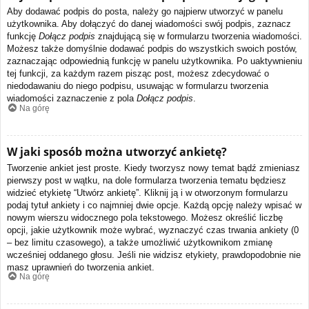
Aby dodawać podpis do posta, należy go najpierw utworzyć w panelu
użytkownika. Aby dołączyć do danej wiadomości swój podpis, zaznacz
funkcję
Dołącz podpis
znajdującą się w formularzu tworzenia wiadomości.
Możesz także domyślnie dodawać podpis do wszystkich swoich postów,
zaznaczając odpowiednią funkcję w panelu użytkownika. Po uaktywnieniu
tej funkcji, za każdym razem pisząc post, możesz zdecydować o
niedodawaniu do niego podpisu, usuwając w formularzu tworzenia
wiadomości zaznaczenie z pola
Dołącz podpis
.
Na górę
W jaki sposób można utworzyć ankietę?
Tworzenie ankiet jest proste. Kiedy tworzysz nowy temat bądź zmieniasz
pierwszy post w wątku, na dole formularza tworzenia tematu będziesz
widzieć etykietę “Utwórz ankietę”. Kliknij ją i w otworzonym formularzu
podaj tytuł ankiety i co najmniej dwie opcje. Każdą opcję należy wpisać w
nowym wierszu widocznego pola tekstowego. Możesz określić liczbę
opcji, jakie użytkownik może wybrać, wyznaczyć czas trwania ankiety (0
– bez limitu czasowego), a także umożliwić użytkownikom zmianę
wcześniej oddanego głosu. Jeśli nie widzisz etykiety, prawdopodobnie nie
masz uprawnień do tworzenia ankiet.
Na górę