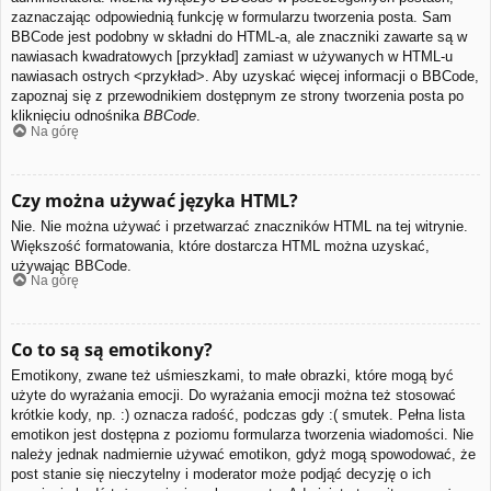
zaznaczając odpowiednią funkcję w formularzu tworzenia posta. Sam
BBCode jest podobny w składni do HTML-a, ale znaczniki zawarte są w
nawiasach kwadratowych [przykład] zamiast w używanych w HTML-u
nawiasach ostrych <przykład>. Aby uzyskać więcej informacji o BBCode,
zapoznaj się z przewodnikiem dostępnym ze strony tworzenia posta po
kliknięciu odnośnika
BBCode
.
Na górę
Czy można używać języka HTML?
Nie. Nie można używać i przetwarzać znaczników HTML na tej witrynie.
Większość formatowania, które dostarcza HTML można uzyskać,
używając BBCode.
Na górę
Co to są są emotikony?
Emotikony, zwane też uśmieszkami, to małe obrazki, które mogą być
użyte do wyrażania emocji. Do wyrażania emocji można też stosować
krótkie kody, np. :) oznacza radość, podczas gdy :( smutek. Pełna lista
emotikon jest dostępna z poziomu formularza tworzenia wiadomości. Nie
należy jednak nadmiernie używać emotikon, gdyż mogą spowodować, że
post stanie się nieczytelny i moderator może podjąć decyzję o ich