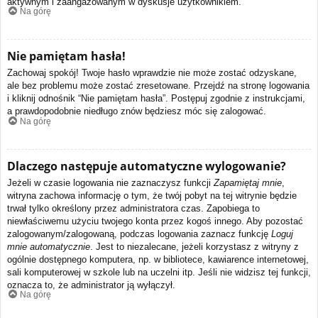
aktywnym i zaangażowanym w dyskusje użytkownikiem.
Na górę
Nie pamiętam hasła!
Zachowaj spokój! Twoje hasło wprawdzie nie może zostać odzyskane,
ale bez problemu może zostać zresetowane. Przejdź na stronę logowania
i kliknij odnośnik “Nie pamiętam hasła”. Postępuj zgodnie z instrukcjami,
a prawdopodobnie niedługo znów będziesz móc się zalogować.
Na górę
Dlaczego następuje automatyczne wylogowanie?
Jeżeli w czasie logowania nie zaznaczysz funkcji
Zapamiętaj mnie
,
witryna zachowa informację o tym, że twój pobyt na tej witrynie będzie
trwał tylko określony przez administratora czas. Zapobiega to
niewłaściwemu użyciu twojego konta przez kogoś innego. Aby pozostać
zalogowanym/zalogowaną, podczas logowania zaznacz funkcję
Loguj
mnie automatycznie
. Jest to niezalecane, jeżeli korzystasz z witryny z
ogólnie dostępnego komputera, np. w bibliotece, kawiarence internetowej,
sali komputerowej w szkole lub na uczelni itp. Jeśli nie widzisz tej funkcji,
oznacza to, że administrator ją wyłączył.
Na górę