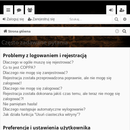
Szuka
W
ię
or
ży
al
ar
Zaloguj się
Zarejestruj się
ce
a
tk
og
ej
S
Strona główna
j…
o
uj
es
z
Często zadawane pytania
u
w
si
tr
k
Problemy z logowaniem i rejestracją
ni
ę
uj
a
Dlaczego w ogóle muszę się rejestrować?
cy
si
j
Co to jest COPPA?
ę
Dlaczego nie mogę się zarejestrować?
Rejestracja została przeprowadzona poprawnie, ale nie mogę się
zalogować!
Dlaczego nie mogę się zalogować?
Rejestracja została dokonana jakiś czas temu, ale teraz nie mogę się
zalogować?!
Nie pamiętam hasła!
Dlaczego następuje automatyczne wylogowanie?
Jak działa funkcja “Usuń ciasteczka witryny”?
Preferencje i ustawienia użytkownika