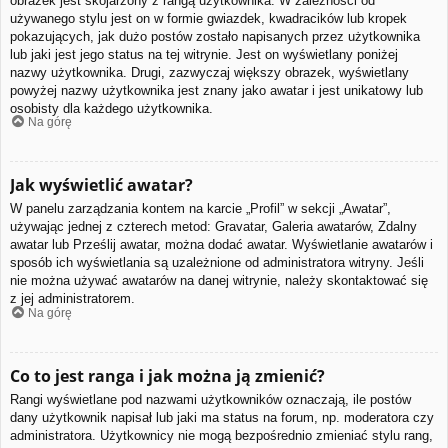
obrazek jest skojarzony z rangą użytkownika. W zależności od
używanego stylu jest on w formie gwiazdek, kwadracików lub kropek
pokazujących, jak dużo postów zostało napisanych przez użytkownika
lub jaki jest jego status na tej witrynie. Jest on wyświetlany poniżej
nazwy użytkownika. Drugi, zazwyczaj większy obrazek, wyświetlany
powyżej nazwy użytkownika jest znany jako awatar i jest unikatowy lub
osobisty dla każdego użytkownika.
Na górę
Jak wyświetlić awatar?
W panelu zarządzania kontem na karcie „Profil” w sekcji „Awatar”,
używając jednej z czterech metod: Gravatar, Galeria awatarów, Zdalny
awatar lub Prześlij awatar, można dodać awatar. Wyświetlanie awatarów i
sposób ich wyświetlania są uzależnione od administratora witryny. Jeśli
nie można używać awatarów na danej witrynie, należy skontaktować się
z jej administratorem.
Na górę
Co to jest ranga i jak można ją zmienić?
Rangi wyświetlane pod nazwami użytkowników oznaczają, ile postów
dany użytkownik napisał lub jaki ma status na forum, np. moderatora czy
administratora. Użytkownicy nie mogą bezpośrednio zmieniać stylu rang,