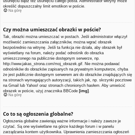
usunięciu bądź też usunięciu całego posta. Administrator witryny może
określić dopuszczalny limit emotikon w poście.
Na górę
Czy można umieszczać obrazki w poście?
Tak, obrazki można umieszczać w postach. Jeśli administrator włączył
możliwość zamieszczania załączników, można wgrać obrazek
bezpośrednio na witrynę. Jeśli ta funkcja nie działa, aby obrazek był
wyświetlany na forum, należy podać odnośnik do obrazka
umieszczonego na publicznie dostępnym serwerze, np.
http://www.jakas_strona.com/moj_obrazek.gif. Nie można podawać
odnośników do obrazków zapisanych na prywatnym komputerze, chyba
że jest publicznie dostępnym serwerem ani do obrazków znajdujących się
na stronach wymagających autoryzacji, takich jak, np. skrzynki pocztowe
na Gmail lub Yahoo! oraz stronach chronionych hasłem. Aby umieścić
obrazek w poście, użyj znacznika BBCode
[img]
.
Na górę
Co to są ogłoszenia globalne?
Ogłoszenia globalne zawierają ważne informacje i należy zawsze je
czytać. Są one wyświetlane na górze każdego forum i w panelu
zarządzania kontem użytkownika. Uprawnienia zamieszczania ogłoszeń