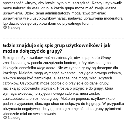
społeczność witryny, aby łatwiej było nimi zarządzać. Każdy użytkownik
może należeć do wielu grup, a każda grupa może mieć swoje własne
uprawnienia. Dzięki temu administratorzy mogą łatwo zmieniać
uprawnienia wielu użytkowników naraz, nadawać uprawnienia moderatora
lub dawać dostęp użytkownikom do prywatnego forum.
Na górę
Gdzie znajduje się spis grup użytkowników i jak
można dołączyć do grupy?
Spis grup użytkowników można zobaczyć, otwierając kartę
Grupy
znajdującą się w panelu zarządzania kontem, który otwiera się po
kliknięciu odnośnika
Moje konto
. Nie wszystkie grupy są dostępne dla
każdego. Niektóre mogą wymagać akceptacji przyjęcia nowego członka,
niektóre mogą być zamknięte, a jeszcze inne mogą mieć ukrytych
członków. Użytkownik może poprosić o przyjęcie do danej grupy,
naciskając odpowiedni przycisk. Prośba o przyjęcie do grupy, która
wymaga akceptacji przyjęcia nowego członka, musi zostać
zaakceptowana przez lidera grupy. Może on poprosić użytkownika o
podanie wyjaśnień, dlaczego chce on dołączyć do tej grupy. W przypadku
otrzymania negatywnej decyzji, proszę nie nękać lidera grupy pytaniami –
widocznie miał on swoje powody.
Na górę