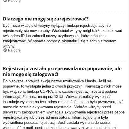
Na górę
Dlaczego nie mogę się zarejestrować?
Być może właściciel witryny wyłączył funkcję rejestracji, aby nie
rejestrowały się nowe osoby. Właściciel witryny mógł także zablokować
twój adres IP lub zabronił nazwy użytkownika, którą próbujesz
zarejestrować. W sprawie pomocy, skontaktuj się z administratorem
witryny.
Na górę
Rejestracja została przeprowadzona poprawnie, ale
nie mogę się zalogować!
Po pierwsze, sprawdź swoją nazwę użytkownika i hasło. Jeśli są
poprawne, to wystąpiła jedna z dwóch przyczyn. Pierwszą z nich może
być włączona funkcja COPPA, a w czasie rejestracji została podana
informacja, że masz mniej niż 13 lat. Wówczas należy wykonać
instrukcje wysłane na twój adres e-mail. Jeśli nie to było przyczyną, być
może nie została aktywowana rejestracja. Niektóre witryny przed
pierwszym zalogowaniem wymagają aktywowania rejestracji przez osobę
rejestrującą się lub przez administratora. Informacja o tym była
wyświetlona podczas rejestracji. Jeśli została wysłana do ciebie
wiadomość e-mail, postępuj zgodnie z zawartymi w niej instrukcjami.