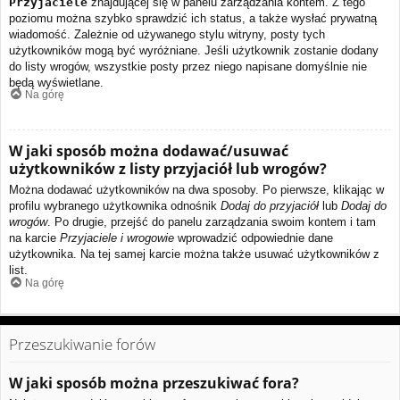
Przyjaciele
znajdującej się w panelu zarządzania kontem. Z tego
poziomu można szybko sprawdzić ich status, a także wysłać prywatną
wiadomość. Zależnie od używanego stylu witryny, posty tych
użytkowników mogą być wyróżniane. Jeśli użytkownik zostanie dodany
do listy wrogów, wszystkie posty przez niego napisane domyślnie nie
będą wyświetlane.
Na górę
W jaki sposób można dodawać/usuwać
użytkowników z listy przyjaciół lub wrogów?
Można dodawać użytkowników na dwa sposoby. Po pierwsze, klikając w
profilu wybranego użytkownika odnośnik
Dodaj do przyjaciół
lub
Dodaj do
wrogów
. Po drugie, przejść do panelu zarządzania swoim kontem i tam
na karcie
Przyjaciele i wrogowie
wprowadzić odpowiednie dane
użytkownika. Na tej samej karcie można także usuwać użytkowników z
list.
Na górę
Przeszukiwanie forów
W jaki sposób można przeszukiwać fora?