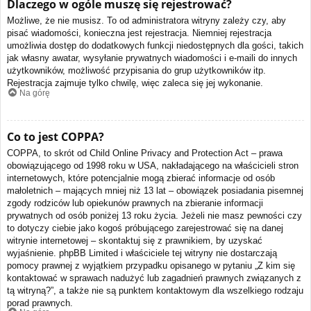
Dlaczego w ogóle muszę się rejestrować?
Możliwe, że nie musisz. To od administratora witryny zależy czy, aby
pisać wiadomości, konieczna jest rejestracja. Niemniej rejestracja
umożliwia dostęp do dodatkowych funkcji niedostępnych dla gości, takich
jak własny awatar, wysyłanie prywatnych wiadomości i e-maili do innych
użytkowników, możliwość przypisania do grup użytkowników itp.
Rejestracja zajmuje tylko chwilę, więc zaleca się jej wykonanie.
Na górę
Co to jest COPPA?
COPPA, to skrót od Child Online Privacy and Protection Act – prawa
obowiązującego od 1998 roku w USA, nakładającego na właścicieli stron
internetowych, które potencjalnie mogą zbierać informacje od osób
małoletnich – mających mniej niż 13 lat – obowiązek posiadania pisemnej
zgody rodziców lub opiekunów prawnych na zbieranie informacji
prywatnych od osób poniżej 13 roku życia. Jeżeli nie masz pewności czy
to dotyczy ciebie jako kogoś próbującego zarejestrować się na danej
witrynie internetowej – skontaktuj się z prawnikiem, by uzyskać
wyjaśnienie. phpBB Limited i właściciele tej witryny nie dostarczają
pomocy prawnej z wyjątkiem przypadku opisanego w pytaniu „Z kim się
kontaktować w sprawach nadużyć lub zagadnień prawnych związanych z
tą witryną?”, a także nie są punktem kontaktowym dla wszelkiego rodzaju
porad prawnych.