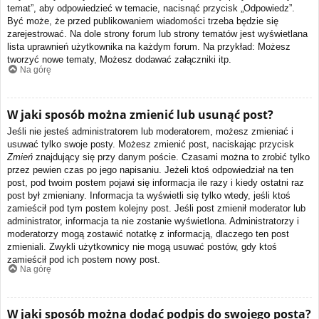
temat”, aby odpowiedzieć w temacie, nacisnąć przycisk „Odpowiedz”.
Być może, że przed publikowaniem wiadomości trzeba będzie się
zarejestrować. Na dole strony forum lub strony tematów jest wyświetlana
lista uprawnień użytkownika na każdym forum. Na przykład: Możesz
tworzyć nowe tematy, Możesz dodawać załączniki itp.
Na górę
W jaki sposób można zmienić lub usunąć post?
Jeśli nie jesteś administratorem lub moderatorem, możesz zmieniać i
usuwać tylko swoje posty. Możesz zmienić post, naciskając przycisk
Zmień
znajdujący się przy danym poście. Czasami można to zrobić tylko
przez pewien czas po jego napisaniu. Jeżeli ktoś odpowiedział na ten
post, pod twoim postem pojawi się informacja ile razy i kiedy ostatni raz
post był zmieniany. Informacja ta wyświetli się tylko wtedy, jeśli ktoś
zamieścił pod tym postem kolejny post. Jeśli post zmienił moderator lub
administrator, informacja ta nie zostanie wyświetlona. Administratorzy i
moderatorzy mogą zostawić notatkę z informacją, dlaczego ten post
zmieniali. Zwykli użytkownicy nie mogą usuwać postów, gdy ktoś
zamieścił pod ich postem nowy post.
Na górę
W jaki sposób można dodać podpis do swojego posta?