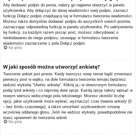
Aby dodawać podpis do posta, należy go najpierw utworzyć w panelu
użytkownika. Aby dołączyć do danej wiadomości swój podpis, zaznacz
funkcję
Dołącz podpis
znajdującą się w formularzu tworzenia wiadomości.
Możesz także domyślnie dodawać podpis do wszystkich swoich postów,
zaznaczając odpowiednią funkcję w panelu użytkownika. Po uaktywnieniu
tej funkcji, za każdym razem pisząc post, możesz zdecydować o
niedodawaniu do niego podpisu, usuwając w formularzu tworzenia
wiadomości zaznaczenie z pola
Dołącz podpis
.
Na górę
W jaki sposób można utworzyć ankietę?
Tworzenie ankiet jest proste. Kiedy tworzysz nowy temat bądź zmieniasz
pierwszy post w wątku, na dole formularza tworzenia tematu będziesz
widzieć etykietę “Utwórz ankietę”. Kliknij ją i w otworzonym formularzu
podaj tytuł ankiety i co najmniej dwie opcje. Każdą opcję należy wpisać w
nowym wierszu widocznego pola tekstowego. Możesz określić liczbę
opcji, jakie użytkownik może wybrać, wyznaczyć czas trwania ankiety (0
– bez limitu czasowego), a także umożliwić użytkownikom zmianę
wcześniej oddanego głosu. Jeśli nie widzisz etykiety, prawdopodobnie nie
masz uprawnień do tworzenia ankiet.
Na górę