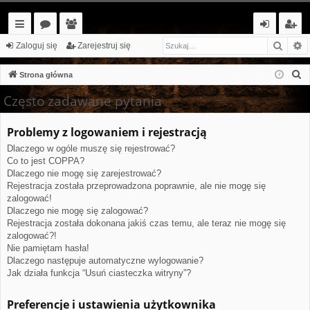
Szuka
W
ię
or
ży
al
ar
Zaloguj się
Zarejestruj się
ce
a
tk
og
ej
S
Strona główna
j…
o
uj
es
z
Często zadawane pytania
u
w
si
tr
k
Problemy z logowaniem i rejestracją
ni
ę
uj
a
Dlaczego w ogóle muszę się rejestrować?
cy
si
j
Co to jest COPPA?
ę
Dlaczego nie mogę się zarejestrować?
Rejestracja została przeprowadzona poprawnie, ale nie mogę się
zalogować!
Dlaczego nie mogę się zalogować?
Rejestracja została dokonana jakiś czas temu, ale teraz nie mogę się
zalogować?!
Nie pamiętam hasła!
Dlaczego następuje automatyczne wylogowanie?
Jak działa funkcja “Usuń ciasteczka witryny”?
Preferencje i ustawienia użytkownika