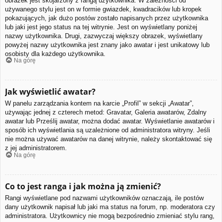
obrazek jest skojarzony z rangą użytkownika. W zależności od
używanego stylu jest on w formie gwiazdek, kwadracików lub kropek
pokazujących, jak dużo postów zostało napisanych przez użytkownika
lub jaki jest jego status na tej witrynie. Jest on wyświetlany poniżej
nazwy użytkownika. Drugi, zazwyczaj większy obrazek, wyświetlany
powyżej nazwy użytkownika jest znany jako awatar i jest unikatowy lub
osobisty dla każdego użytkownika.
Na górę
Jak wyświetlić awatar?
W panelu zarządzania kontem na karcie „Profil” w sekcji „Awatar”,
używając jednej z czterech metod: Gravatar, Galeria awatarów, Zdalny
awatar lub Prześlij awatar, można dodać awatar. Wyświetlanie awatarów i
sposób ich wyświetlania są uzależnione od administratora witryny. Jeśli
nie można używać awatarów na danej witrynie, należy skontaktować się
z jej administratorem.
Na górę
Co to jest ranga i jak można ją zmienić?
Rangi wyświetlane pod nazwami użytkowników oznaczają, ile postów
dany użytkownik napisał lub jaki ma status na forum, np. moderatora czy
administratora. Użytkownicy nie mogą bezpośrednio zmieniać stylu rang,