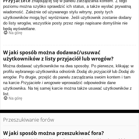
Przyjaciele
znajdującej się w panelu zarządzania kontem. Z tego
poziomu można szybko sprawdzić ich status, a także wysłać prywatną
wiadomość. Zależnie od używanego stylu witryny, posty tych
użytkowników mogą być wyróżniane. Jeśli użytkownik zostanie dodany
do listy wrogów, wszystkie posty przez niego napisane domyślnie nie
będą wyświetlane.
Na górę
W jaki sposób można dodawać/usuwać
użytkowników z listy przyjaciół lub wrogów?
Można dodawać użytkowników na dwa sposoby. Po pierwsze, klikając w
profilu wybranego użytkownika odnośnik
Dodaj do przyjaciół
lub
Dodaj do
wrogów
. Po drugie, przejść do panelu zarządzania swoim kontem i tam
na karcie
Przyjaciele i wrogowie
wprowadzić odpowiednie dane
użytkownika. Na tej samej karcie można także usuwać użytkowników z
list.
Na górę
Przeszukiwanie forów
W jaki sposób można przeszukiwać fora?