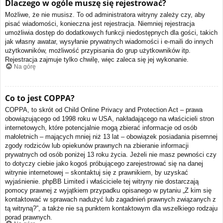
Dlaczego w ogóle muszę się rejestrować?
Możliwe, że nie musisz. To od administratora witryny zależy czy, aby
pisać wiadomości, konieczna jest rejestracja. Niemniej rejestracja
umożliwia dostęp do dodatkowych funkcji niedostępnych dla gości, takich
jak własny awatar, wysyłanie prywatnych wiadomości i e-maili do innych
użytkowników, możliwość przypisania do grup użytkowników itp.
Rejestracja zajmuje tylko chwilę, więc zaleca się jej wykonanie.
Na górę
Co to jest COPPA?
COPPA, to skrót od Child Online Privacy and Protection Act – prawa
obowiązującego od 1998 roku w USA, nakładającego na właścicieli stron
internetowych, które potencjalnie mogą zbierać informacje od osób
małoletnich – mających mniej niż 13 lat – obowiązek posiadania pisemnej
zgody rodziców lub opiekunów prawnych na zbieranie informacji
prywatnych od osób poniżej 13 roku życia. Jeżeli nie masz pewności czy
to dotyczy ciebie jako kogoś próbującego zarejestrować się na danej
witrynie internetowej – skontaktuj się z prawnikiem, by uzyskać
wyjaśnienie. phpBB Limited i właściciele tej witryny nie dostarczają
pomocy prawnej z wyjątkiem przypadku opisanego w pytaniu „Z kim się
kontaktować w sprawach nadużyć lub zagadnień prawnych związanych z
tą witryną?”, a także nie są punktem kontaktowym dla wszelkiego rodzaju
porad prawnych.