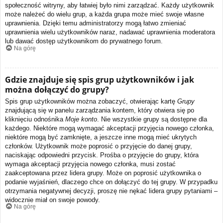
społeczność witryny, aby łatwiej było nimi zarządzać. Każdy użytkownik
może należeć do wielu grup, a każda grupa może mieć swoje własne
uprawnienia. Dzięki temu administratorzy mogą łatwo zmieniać
uprawnienia wielu użytkowników naraz, nadawać uprawnienia moderatora
lub dawać dostęp użytkownikom do prywatnego forum.
Na górę
Gdzie znajduje się spis grup użytkowników i jak
można dołączyć do grupy?
Spis grup użytkowników można zobaczyć, otwierając kartę
Grupy
znajdującą się w panelu zarządzania kontem, który otwiera się po
kliknięciu odnośnika
Moje konto
. Nie wszystkie grupy są dostępne dla
każdego. Niektóre mogą wymagać akceptacji przyjęcia nowego członka,
niektóre mogą być zamknięte, a jeszcze inne mogą mieć ukrytych
członków. Użytkownik może poprosić o przyjęcie do danej grupy,
naciskając odpowiedni przycisk. Prośba o przyjęcie do grupy, która
wymaga akceptacji przyjęcia nowego członka, musi zostać
zaakceptowana przez lidera grupy. Może on poprosić użytkownika o
podanie wyjaśnień, dlaczego chce on dołączyć do tej grupy. W przypadku
otrzymania negatywnej decyzji, proszę nie nękać lidera grupy pytaniami –
widocznie miał on swoje powody.
Na górę