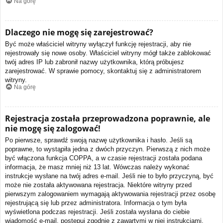
Na górę
Dlaczego nie mogę się zarejestrować?
Być może właściciel witryny wyłączył funkcję rejestracji, aby nie
rejestrowały się nowe osoby. Właściciel witryny mógł także zablokować
twój adres IP lub zabronił nazwy użytkownika, którą próbujesz
zarejestrować. W sprawie pomocy, skontaktuj się z administratorem
witryny.
Na górę
Rejestracja została przeprowadzona poprawnie, ale
nie mogę się zalogować!
Po pierwsze, sprawdź swoją nazwę użytkownika i hasło. Jeśli są
poprawne, to wystąpiła jedna z dwóch przyczyn. Pierwszą z nich może
być włączona funkcja COPPA, a w czasie rejestracji została podana
informacja, że masz mniej niż 13 lat. Wówczas należy wykonać
instrukcje wysłane na twój adres e-mail. Jeśli nie to było przyczyną, być
może nie została aktywowana rejestracja. Niektóre witryny przed
pierwszym zalogowaniem wymagają aktywowania rejestracji przez osobę
rejestrującą się lub przez administratora. Informacja o tym była
wyświetlona podczas rejestracji. Jeśli została wysłana do ciebie
wiadomość e-mail, postępuj zgodnie z zawartymi w niej instrukcjami.