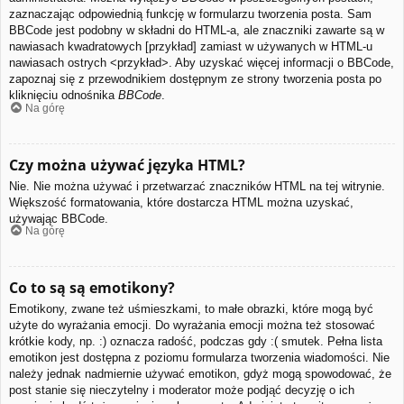
zaznaczając odpowiednią funkcję w formularzu tworzenia posta. Sam
BBCode jest podobny w składni do HTML-a, ale znaczniki zawarte są w
nawiasach kwadratowych [przykład] zamiast w używanych w HTML-u
nawiasach ostrych <przykład>. Aby uzyskać więcej informacji o BBCode,
zapoznaj się z przewodnikiem dostępnym ze strony tworzenia posta po
kliknięciu odnośnika
BBCode
.
Na górę
Czy można używać języka HTML?
Nie. Nie można używać i przetwarzać znaczników HTML na tej witrynie.
Większość formatowania, które dostarcza HTML można uzyskać,
używając BBCode.
Na górę
Co to są są emotikony?
Emotikony, zwane też uśmieszkami, to małe obrazki, które mogą być
użyte do wyrażania emocji. Do wyrażania emocji można też stosować
krótkie kody, np. :) oznacza radość, podczas gdy :( smutek. Pełna lista
emotikon jest dostępna z poziomu formularza tworzenia wiadomości. Nie
należy jednak nadmiernie używać emotikon, gdyż mogą spowodować, że
post stanie się nieczytelny i moderator może podjąć decyzję o ich