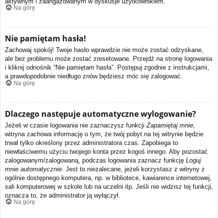
aktywnym i zaangażowanym w dyskusje użytkownikiem.
Na górę
Nie pamiętam hasła!
Zachowaj spokój! Twoje hasło wprawdzie nie może zostać odzyskane,
ale bez problemu może zostać zresetowane. Przejdź na stronę logowania
i kliknij odnośnik “Nie pamiętam hasła”. Postępuj zgodnie z instrukcjami,
a prawdopodobnie niedługo znów będziesz móc się zalogować.
Na górę
Dlaczego następuje automatyczne wylogowanie?
Jeżeli w czasie logowania nie zaznaczysz funkcji
Zapamiętaj mnie
,
witryna zachowa informację o tym, że twój pobyt na tej witrynie będzie
trwał tylko określony przez administratora czas. Zapobiega to
niewłaściwemu użyciu twojego konta przez kogoś innego. Aby pozostać
zalogowanym/zalogowaną, podczas logowania zaznacz funkcję
Loguj
mnie automatycznie
. Jest to niezalecane, jeżeli korzystasz z witryny z
ogólnie dostępnego komputera, np. w bibliotece, kawiarence internetowej,
sali komputerowej w szkole lub na uczelni itp. Jeśli nie widzisz tej funkcji,
oznacza to, że administrator ją wyłączył.
Na górę