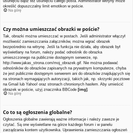
usunięciu bądź też usunięciu całego posta. Administrator witryny może
określić dopuszczalny limit emotikon w poście.
Na górę
Czy można umieszczać obrazki w poście?
Tak, obrazki można umieszczać w postach. Jeśli administrator włączył
możliwość zamieszczania załączników, można wgrać obrazek
bezpośrednio na witrynę. Jeśli ta funkcja nie działa, aby obrazek był
wyświetlany na forum, należy podać odnośnik do obrazka
umieszczonego na publicznie dostępnym serwerze, np.
http://www.jakas_strona.com/moj_obrazek.gif. Nie można podawać
odnośników do obrazków zapisanych na prywatnym komputerze, chyba
że jest publicznie dostępnym serwerem ani do obrazków znajdujących się
na stronach wymagających autoryzacji, takich jak, np. skrzynki pocztowe
na Gmail lub Yahoo! oraz stronach chronionych hasłem. Aby umieścić
obrazek w poście, użyj znacznika BBCode
[img]
.
Na górę
Co to są ogłoszenia globalne?
Ogłoszenia globalne zawierają ważne informacje i należy zawsze je
czytać. Są one wyświetlane na górze każdego forum i w panelu
zarządzania kontem użytkownika. Uprawnienia zamieszczania ogłoszeń