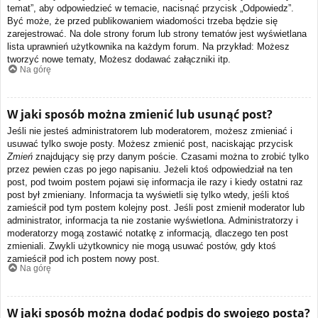
temat”, aby odpowiedzieć w temacie, nacisnąć przycisk „Odpowiedz”.
Być może, że przed publikowaniem wiadomości trzeba będzie się
zarejestrować. Na dole strony forum lub strony tematów jest wyświetlana
lista uprawnień użytkownika na każdym forum. Na przykład: Możesz
tworzyć nowe tematy, Możesz dodawać załączniki itp.
Na górę
W jaki sposób można zmienić lub usunąć post?
Jeśli nie jesteś administratorem lub moderatorem, możesz zmieniać i
usuwać tylko swoje posty. Możesz zmienić post, naciskając przycisk
Zmień
znajdujący się przy danym poście. Czasami można to zrobić tylko
przez pewien czas po jego napisaniu. Jeżeli ktoś odpowiedział na ten
post, pod twoim postem pojawi się informacja ile razy i kiedy ostatni raz
post był zmieniany. Informacja ta wyświetli się tylko wtedy, jeśli ktoś
zamieścił pod tym postem kolejny post. Jeśli post zmienił moderator lub
administrator, informacja ta nie zostanie wyświetlona. Administratorzy i
moderatorzy mogą zostawić notatkę z informacją, dlaczego ten post
zmieniali. Zwykli użytkownicy nie mogą usuwać postów, gdy ktoś
zamieścił pod ich postem nowy post.
Na górę
W jaki sposób można dodać podpis do swojego posta?