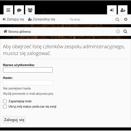
Szuka
W
ię
or
ży
al
ar
Zaloguj się
Zarejestruj się
ce
a
tk
og
ej
S
Strona główna
j…
o
uj
es
z
u
Aby obejrzeć listę członków zespołu administracyjnego,
w
si
tr
k
musisz się zalogować.
ni
ę
uj
a
cy
si
j
Nazwa użytkownika:
ę
Hasło:
Nie pamiętam hasła
Wyślij ponownie e-mail aktywacyjny
Zapamiętaj mnie
Ukryj mój status podczas tej sesji