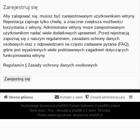
Zarejestruj się
Aby zalogować się, musisz być zarejestrowanym użytkownikiem witryny.
Rejestracja zajmuje tylko chwilę, a znacznie zwiększa możliwości
korzystania z witryny. Administrator witryny może zarejestrowanym
użytkownikom nadać wiele dodatkowych uprawnień. Przed rejestracją
zapoznaj się z naszym regulaminem, zasadami ochrony danych
osobowych oraz z odpowiedziami na często zadawane pytania (FAQ),
gdzie jest wyjaśnionych wiele podstawowych zagadnień dotyczących
funkcjonowania witryny.
Regulamin
|
Zasady ochrony danych osobowych
Zarejestruj się
Strona główna
Kontakt z nami
Zespół administracyjny
Technologię dostarcza
phpBB
® Forum Software © phpBB Limited
Style autor:
Arty
- Aktualizuj phpBB 3.2 autor: MrGaby
Polski pakiet językowy dostarcza
phpBB.pl