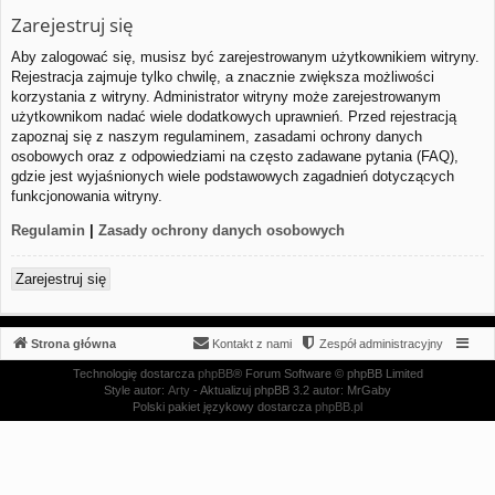
Zarejestruj się
Aby zalogować się, musisz być zarejestrowanym użytkownikiem witryny.
Rejestracja zajmuje tylko chwilę, a znacznie zwiększa możliwości
korzystania z witryny. Administrator witryny może zarejestrowanym
użytkownikom nadać wiele dodatkowych uprawnień. Przed rejestracją
zapoznaj się z naszym regulaminem, zasadami ochrony danych
osobowych oraz z odpowiedziami na często zadawane pytania (FAQ),
gdzie jest wyjaśnionych wiele podstawowych zagadnień dotyczących
funkcjonowania witryny.
Regulamin
|
Zasady ochrony danych osobowych
Zarejestruj się
Strona główna
Kontakt z nami
Zespół administracyjny
Technologię dostarcza
phpBB
® Forum Software © phpBB Limited
Style autor:
Arty
- Aktualizuj phpBB 3.2 autor: MrGaby
Polski pakiet językowy dostarcza
phpBB.pl