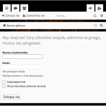
Szuka
W
ię
or
ży
al
ar
Zaloguj się
Zarejestruj się
ce
a
tk
og
ej
S
Strona główna
j…
o
uj
es
z
u
Aby obejrzeć listę członków zespołu administracyjnego,
w
si
tr
k
musisz się zalogować.
ni
ę
uj
a
cy
si
j
Nazwa użytkownika:
ę
Hasło:
Nie pamiętam hasła
Wyślij ponownie e-mail aktywacyjny
Zapamiętaj mnie
Ukryj mój status podczas tej sesji