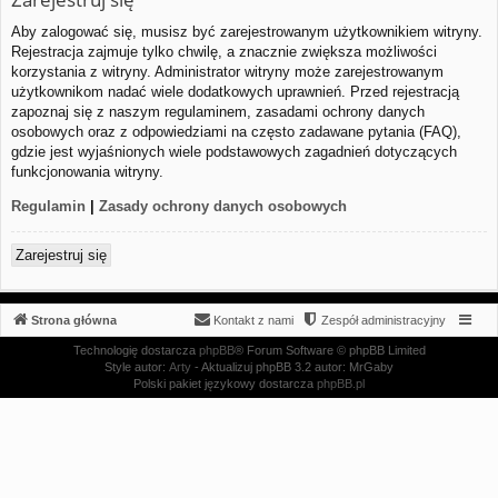
Aby zalogować się, musisz być zarejestrowanym użytkownikiem witryny.
Rejestracja zajmuje tylko chwilę, a znacznie zwiększa możliwości
korzystania z witryny. Administrator witryny może zarejestrowanym
użytkownikom nadać wiele dodatkowych uprawnień. Przed rejestracją
zapoznaj się z naszym regulaminem, zasadami ochrony danych
osobowych oraz z odpowiedziami na często zadawane pytania (FAQ),
gdzie jest wyjaśnionych wiele podstawowych zagadnień dotyczących
funkcjonowania witryny.
Regulamin
|
Zasady ochrony danych osobowych
Zarejestruj się
Strona główna
Kontakt z nami
Zespół administracyjny
Technologię dostarcza
phpBB
® Forum Software © phpBB Limited
Style autor:
Arty
- Aktualizuj phpBB 3.2 autor: MrGaby
Polski pakiet językowy dostarcza
phpBB.pl