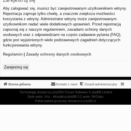
Aby zalogować się, musisz być zarejestrowanym użytkownikiem witryny.
Rejestracja zajmuje tylko chwilę, a znacznie zwiększa możliwości
korzystania z witryny. Administrator witryny może zarejestrowanym
użytkownikom nadać wiele dodatkowych uprawnień. Przed rejestracją
zapoznaj się z naszym regulaminem, zasadami ochrony danych
osobowych oraz z odpowiedziami na często zadawane pytania (FAQ),
gdzie jest wyjaśnionych wiele podstawowych zagadnień dotyczących
funkcjonowania witryny.
Regulamin
|
Zasady ochrony danych osobowych
Zarejestruj się
Strona główna
Kontakt z nami
Zespół administracyjny
Technologię dostarcza
phpBB
® Forum Software © phpBB Limited
Style autor:
Arty
- Aktualizuj phpBB 3.2 autor: MrGaby
Polski pakiet językowy dostarcza
phpBB.pl