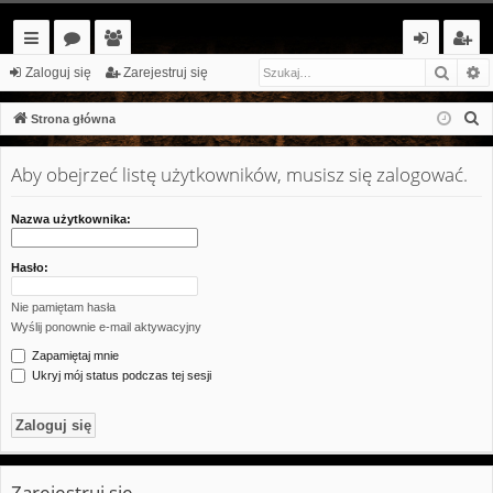
Szuka
W
ię
or
ży
al
ar
Zaloguj się
Zarejestruj się
ce
a
tk
og
ej
S
Strona główna
j…
o
uj
es
z
u
Aby obejrzeć listę użytkowników, musisz się zalogować.
w
si
tr
k
ni
ę
uj
a
Nazwa użytkownika:
cy
si
j
Hasło:
ę
Nie pamiętam hasła
Wyślij ponownie e-mail aktywacyjny
Zapamiętaj mnie
Ukryj mój status podczas tej sesji
Zarejestruj się