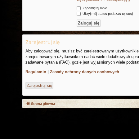
Zapamiętaj mnie
Ukryj mój status podczas tej sesji
Zarejestruj się
Aby zalogować się, musisz być zarejestrowanym użytkownikiem 
zarejestrowanym użytkownikom nadać wiele dodatkowych upraw
zadawane pytania (FAQ), gdzie jest wyjaśnionych wiele podst
Regulamin
|
Zasady ochrony danych osobowych
Zarejestruj się
Strona główna