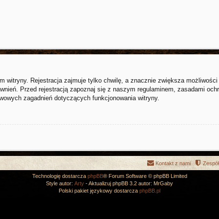
witryny. Rejestracja zajmuje tylko chwilę, a znacznie zwiększa możliwości k
nień. Przed rejestracją zapoznaj się z naszym regulaminem, zasadami och
awowych zagadnień dotyczących funkcjonowania witryny.
Kontakt z nami
Zespół
Technologię dostarcza
phpBB
® Forum Software © phpBB Limited
Style autor:
Arty
- Aktualizuj phpBB 3.2 autor: MrGaby
Polski pakiet językowy dostarcza
phpBB.pl