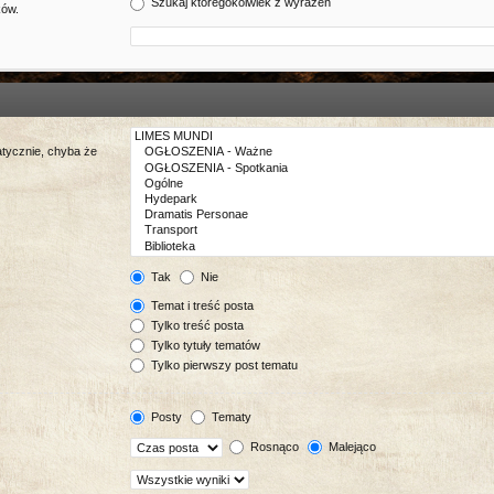
Szukaj któregokolwiek z wyrażeń
ków.
tycznie, chyba że
Tak
Nie
Temat i treść posta
Tylko treść posta
Tylko tytuły tematów
Tylko pierwszy post tematu
Posty
Tematy
Rosnąco
Malejąco