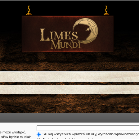
ie może wystąpić.
Szukaj wszystkich wyrażeń lub użyj wyrażenia wprowadzoneg
 słów będzie musiało