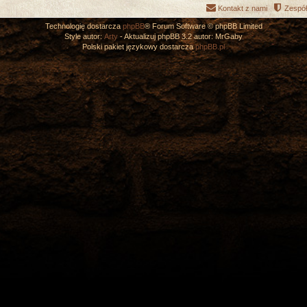
Kontakt z nami
Zespół
Technologię dostarcza
phpBB
® Forum Software © phpBB Limited
Style autor:
Arty
- Aktualizuj phpBB 3.2 autor: MrGaby
Polski pakiet językowy dostarcza
phpBB.pl