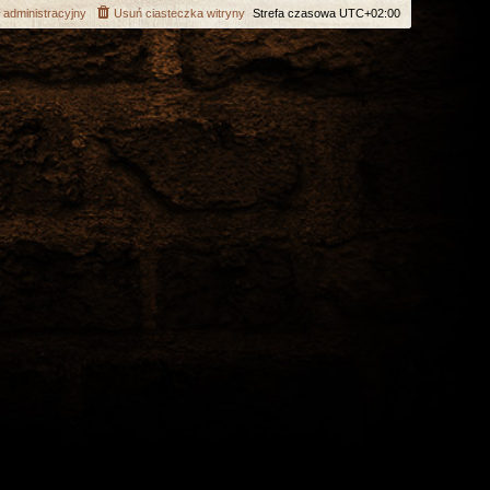
 administracyjny
Usuń ciasteczka witryny
Strefa czasowa
UTC+02:00