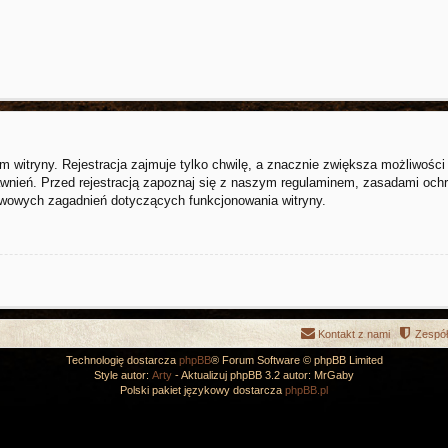
witryny. Rejestracja zajmuje tylko chwilę, a znacznie zwiększa możliwości k
nień. Przed rejestracją zapoznaj się z naszym regulaminem, zasadami och
awowych zagadnień dotyczących funkcjonowania witryny.
Kontakt z nami
Zespół
Technologię dostarcza
phpBB
® Forum Software © phpBB Limited
Style autor:
Arty
- Aktualizuj phpBB 3.2 autor: MrGaby
Polski pakiet językowy dostarcza
phpBB.pl