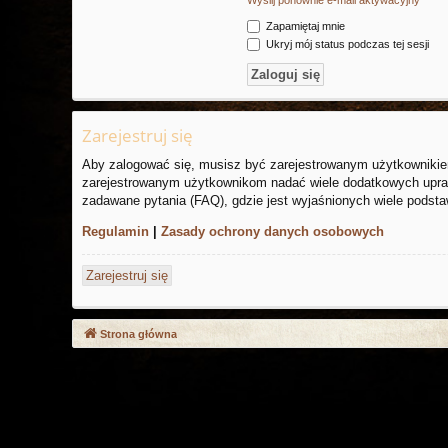
Zapamiętaj mnie
Ukryj mój status podczas tej sesji
Zarejestruj się
Aby zalogować się, musisz być zarejestrowanym użytkownikiem 
zarejestrowanym użytkownikom nadać wiele dodatkowych upraw
zadawane pytania (FAQ), gdzie jest wyjaśnionych wiele podst
Regulamin
|
Zasady ochrony danych osobowych
Zarejestruj się
Strona główna