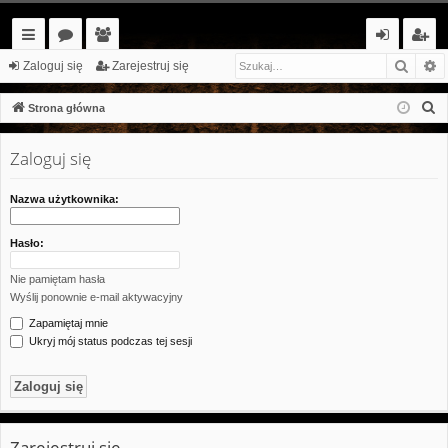
Szuka
W
ię
or
ży
al
ar
Zaloguj się
Zarejestruj się
ce
a
tk
og
ej
S
Strona główna
j…
o
uj
es
z
u
Zaloguj się
w
si
tr
k
ni
ę
uj
a
Nazwa użytkownika:
cy
si
j
Hasło:
ę
Nie pamiętam hasła
Wyślij ponownie e-mail aktywacyjny
Zapamiętaj mnie
Ukryj mój status podczas tej sesji
Zarejestruj się