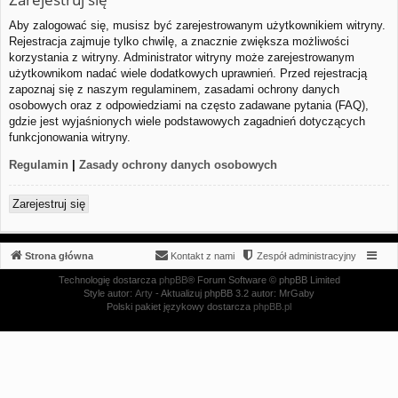
Aby zalogować się, musisz być zarejestrowanym użytkownikiem witryny.
Rejestracja zajmuje tylko chwilę, a znacznie zwiększa możliwości
korzystania z witryny. Administrator witryny może zarejestrowanym
użytkownikom nadać wiele dodatkowych uprawnień. Przed rejestracją
zapoznaj się z naszym regulaminem, zasadami ochrony danych
osobowych oraz z odpowiedziami na często zadawane pytania (FAQ),
gdzie jest wyjaśnionych wiele podstawowych zagadnień dotyczących
funkcjonowania witryny.
Regulamin
|
Zasady ochrony danych osobowych
Zarejestruj się
Strona główna
Kontakt z nami
Zespół administracyjny
Technologię dostarcza
phpBB
® Forum Software © phpBB Limited
Style autor:
Arty
- Aktualizuj phpBB 3.2 autor: MrGaby
Polski pakiet językowy dostarcza
phpBB.pl