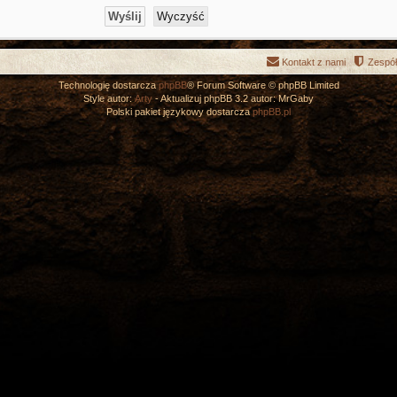
Kontakt z nami
Zespół
Technologię dostarcza
phpBB
® Forum Software © phpBB Limited
Style autor:
Arty
- Aktualizuj phpBB 3.2 autor: MrGaby
Polski pakiet językowy dostarcza
phpBB.pl