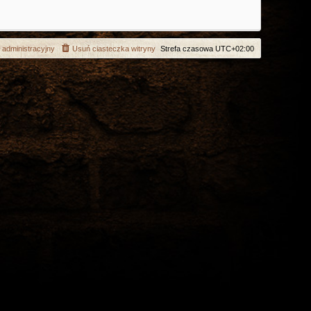
 administracyjny
Usuń ciasteczka witryny
Strefa czasowa
UTC+02:00