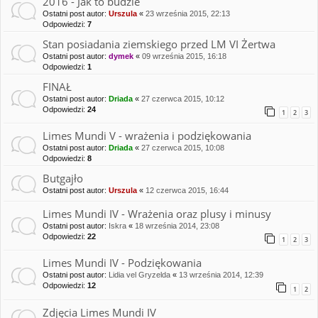
2016 - Jak to budzie
Ostatni post autor:
Urszula
«
23 września 2015, 22:13
Odpowiedzi:
7
Stan posiadania ziemskiego przed LM VI Żertwa
Ostatni post autor:
dymek
«
09 września 2015, 16:18
Odpowiedzi:
1
FINAŁ
Ostatni post autor:
Driada
«
27 czerwca 2015, 10:12
Odpowiedzi:
24
1
2
3
Limes Mundi V - wrażenia i podziękowania
Ostatni post autor:
Driada
«
27 czerwca 2015, 10:08
Odpowiedzi:
8
Butgajło
Ostatni post autor:
Urszula
«
12 czerwca 2015, 16:44
Limes Mundi IV - Wrażenia oraz plusy i minusy
Ostatni post autor:
Iskra
«
18 września 2014, 23:08
Odpowiedzi:
22
1
2
3
Limes Mundi IV - Podziękowania
Ostatni post autor:
Lidia vel Gryzelda
«
13 września 2014, 12:39
Odpowiedzi:
12
1
2
Zdjęcia Limes Mundi IV