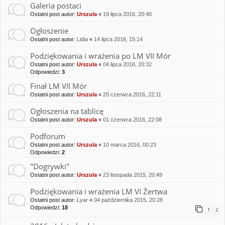
Galeria postaci
Ostatni post autor:
Urszula
«
19 lipca 2016, 20:40
Ogłoszenie
Ostatni post autor:
Lidia
«
14 lipca 2016, 15:14
Podziękowania i wrażenia po LM VII Mór
Ostatni post autor:
Urszula
«
04 lipca 2016, 20:32
Odpowiedzi:
3
Finał LM VII Mór
Ostatni post autor:
Urszula
«
20 czerwca 2016, 22:11
Ogłoszenia na tablicę
Ostatni post autor:
Urszula
«
01 czerwca 2016, 22:08
Podforum
Ostatni post autor:
Urszula
«
10 marca 2016, 00:23
Odpowiedzi:
2
"Dogrywki"
Ostatni post autor:
Urszula
«
23 listopada 2015, 20:49
Podziękowania i wrażenia LM VI Żertwa
Ostatni post autor:
Lyar
«
04 października 2015, 20:28
Odpowiedzi:
18
1
2