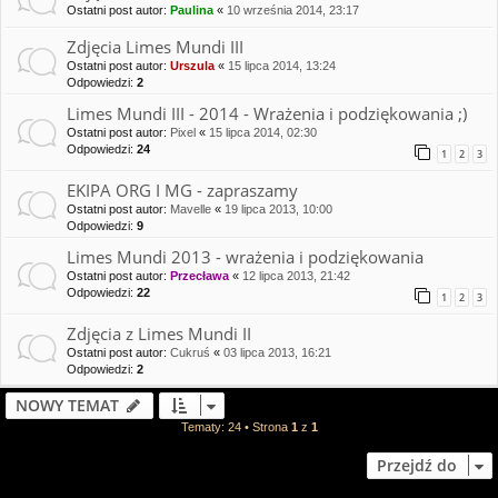
Ostatni post autor:
Paulina
«
10 września 2014, 23:17
Zdjęcia Limes Mundi III
Ostatni post autor:
Urszula
«
15 lipca 2014, 13:24
Odpowiedzi:
2
Limes Mundi III - 2014 - Wrażenia i podziękowania ;)
Ostatni post autor:
Pixel
«
15 lipca 2014, 02:30
Odpowiedzi:
24
1
2
3
EKIPA ORG I MG - zapraszamy
Ostatni post autor:
Mavelle
«
19 lipca 2013, 10:00
Odpowiedzi:
9
Limes Mundi 2013 - wrażenia i podziękowania
Ostatni post autor:
Przecława
«
12 lipca 2013, 21:42
Odpowiedzi:
22
1
2
3
Zdjęcia z Limes Mundi II
Ostatni post autor:
Cukruś
«
03 lipca 2013, 16:21
Odpowiedzi:
2
NOWY TEMAT
Tematy: 24 • Strona
1
z
1
Przejdź do