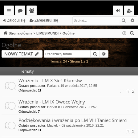
Szuka
W
ię
or
ży
al
ar
Zaloguj się
Zarejestruj się
ce
a
tk
og
ej
S
Strona główna
LIMES MUNDI
Ogólne
j…
o
uj
es
z
Ogólne
u
w
si
tr
Szukaj
Wyszukiwanie
NOWY TEMAT
k
ni
ę
uj
a
Tematy: 24 • Strona
1
z
1
cy
si
j
Tematy
ę
Wrażenia - LM X Sieć Kłamstw
Ostatni post autor:
Parias
«
19 września 2017, 12:55
Odpowiedzi:
11
1
2
Wrażenia - LM IX Owoce Wojny
Ostatni post autor:
Harvin
«
17 czerwca 2017, 21:57
Odpowiedzi:
7
Podziękowania i wrażenia po LM VIII Taniec Śmierci
Ostatni post autor:
Maciek
«
02 października 2016, 22:21
Odpowiedzi:
11
1
2