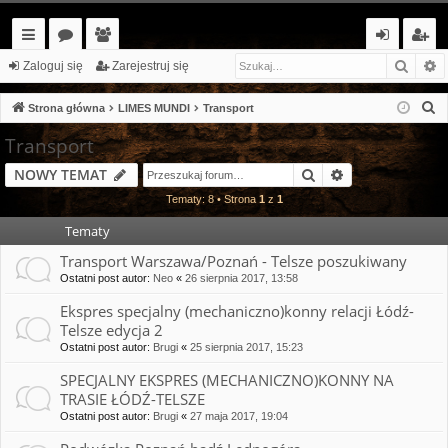
Szuka
W
ię
or
ży
al
ar
Zaloguj się
Zarejestruj się
ce
a
tk
og
ej
S
Strona główna
LIMES MUNDI
Transport
j…
o
uj
es
z
Transport
u
w
si
tr
Szukaj
Wyszukiwanie
NOWY TEMAT
k
ni
ę
uj
a
Tematy: 8 • Strona
1
z
1
cy
si
j
Tematy
ę
Transport Warszawa/Poznań - Telsze poszukiwany
Ostatni post autor:
Neo
«
26 sierpnia 2017, 13:58
Ekspres specjalny (mechaniczno)konny relacji Łódź-
Telsze edycja 2
Ostatni post autor:
Brugi
«
25 sierpnia 2017, 15:23
SPECJALNY EKSPRES (MECHANICZNO)KONNY NA
TRASIE ŁÓDŹ-TELSZE
Ostatni post autor:
Brugi
«
27 maja 2017, 19:04