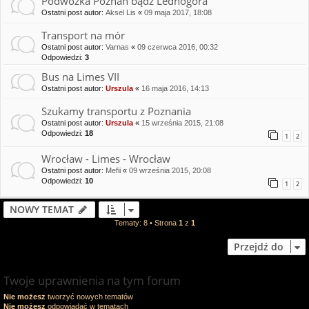
Podwózka Poznań bądź Lednogóra
Ostatni post autor:
Aksel Lis
«
09 maja 2017, 18:08
Transport na mór
Ostatni post autor:
Varnas
«
09 czerwca 2016, 00:32
Odpowiedzi:
3
Bus na Limes VII
Ostatni post autor:
Urszula
«
16 maja 2016, 14:13
Szukamy transportu z Poznania
Ostatni post autor:
Urszula
«
15 września 2015, 21:08
Odpowiedzi:
18
1
2
Wrocław - Limes - Wrocław
Ostatni post autor:
Mefii
«
09 września 2015, 20:08
Odpowiedzi:
10
1
2
NOWY TEMAT
Tematy: 8 • Strona
1
z
1
Przejdź do
Twoje uprawnienia na tym forum
Nie możesz
tworzyć nowych tematów
Nie możesz
odpowiadać w tematach