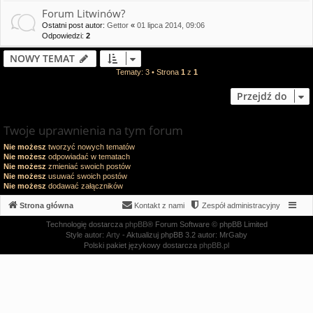
Forum Litwinów?
Ostatni post autor:
Gettor
«
01 lipca 2014, 09:06
Odpowiedzi:
2
NOWY TEMAT
Tematy: 3 • Strona
1
z
1
Przejdź do
Twoje uprawnienia na tym forum
Nie możesz
tworzyć nowych tematów
Nie możesz
odpowiadać w tematach
Nie możesz
zmieniać swoich postów
Nie możesz
usuwać swoich postów
Nie możesz
dodawać załączników
Strona główna
Kontakt z nami
Zespół administracyjny
Technologię dostarcza
phpBB
® Forum Software © phpBB Limited
Style autor:
Arty
- Aktualizuj phpBB 3.2 autor: MrGaby
Polski pakiet językowy dostarcza
phpBB.pl