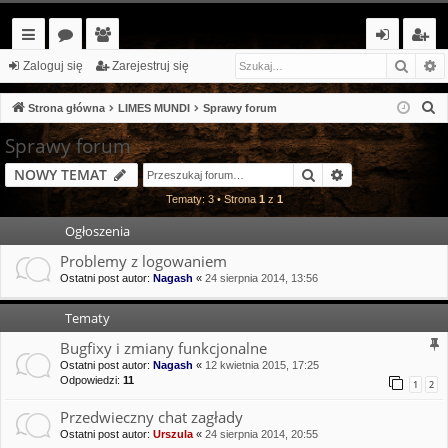
Szuka
W
ię
or
ży
al
ar
Zaloguj się
Zarejestruj się
ce
a
tk
og
ej
S
Strona główna
LIMES MUNDI
Sprawy forum
j…
o
uj
es
z
Sprawy forum
u
w
si
tr
Szukaj
Wyszukiwanie
NOWY TEMAT
k
ni
ę
uj
a
Tematy: 3 • Strona
1
z
1
cy
si
j
Ogłoszenia
ę
Problemy z logowaniem
Ostatni post autor:
Nagash
«
24 sierpnia 2014, 13:56
Tematy
Bugfixy i zmiany funkcjonalne
Ostatni post autor:
Nagash
«
12 kwietnia 2015, 17:25
Odpowiedzi:
11
1
2
Przedwieczny chat zagłady
Ostatni post autor:
Urszula
«
24 sierpnia 2014, 20:55