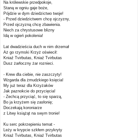
Na królewskie przedpokoje,
Staną w ogniu gaje boże,
Pójdzie w dym dziedzictwo twoje!
- Przed dziedzictwem chcę ojczyzny,
Przed ojczyzną chcę zbawienia.
Niech za chrystusowe blizny
Idą w ogień pokolenia!
Lat dwadzieścia duch w nim drzemał
Aż go rzymski Krzyż oświecił:
Kniaź Tvirbutas, Kniaź Tvirbutas
Dusz żarłoczny żar roznieci.
- Krew dla ciebie, nie zaszczyty!
Wzgarda dla żmudzkiego księcia!
My już teraz dla Krzyżaków
Jak paznokcie do przycięcia!
- Zechcą przyciąć, to się sparzą,
Bo ja krzyżem się zasłonię;
Doczekają koroniarze
z Litwy książąt na swym tronie!
Ku serc pokrzepieniu temat -
Leży w krypcie szkłem przykryty
Kniaź Tvirbutas, Kniaź Tvirbutas