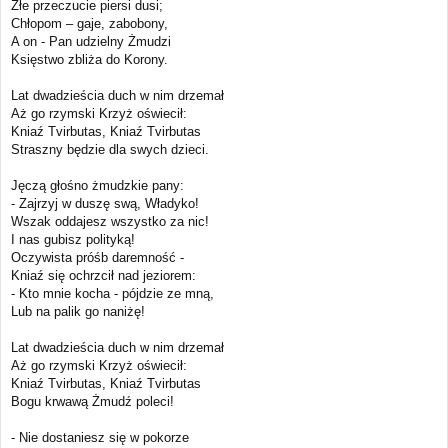
Złe przeczucie piersi dusi;
Chłopom – gaje, zabobony,
A on - Pan udzielny Żmudzi
Księstwo zbliża do Korony.
Lat dwadzieścia duch w nim drzemał
Aż go rzymski Krzyż oświecił:
Kniaź Tvirbutas, Kniaź Tvirbutas
Straszny będzie dla swych dzieci.
Jęczą głośno żmudzkie pany:
- Zajrzyj w duszę swą, Władyko!
Wszak oddajesz wszystko za nic!
I nas gubisz polityką!
Oczywista próśb daremność -
Kniaź się ochrzcił nad jeziorem:
- Kto mnie kocha - pójdzie ze mną,
Lub na palik go naniżę!
Lat dwadzieścia duch w nim drzemał
Aż go rzymski Krzyż oświecił:
Kniaź Tvirbutas, Kniaź Tvirbutas
Bogu krwawą Żmudź poleci!
- Nie dostaniesz się w pokorze