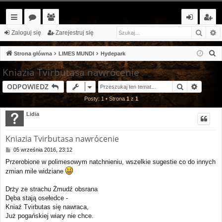
Szuka
W
ię
or
ży
al
ar
Zaloguj się
Zarejestruj się
ce
a
tk
og
ej
S
Strona główna
LIMES MUNDI
Hydepark
j…
o
uj
es
z
Kniazia Tvirbutasa nawrócenie
u
w
si
tr
Szukaj
Wyszu
ODPOWIEDZ
k
ni
ę
uj
a
Posty: 1 • Strona
1
z
1
cy
si
j
Lidia
ę
Kniazia Tvirbutasa nawrócenie
P
05 września 2016, 23:12
o
Przerobione w polimesowym natchnieniu, wszelkie sugestie co do innych
s
zmian mile widziane
t
Drży ze strachu Żmudź obsrana
Dęba stają osełedce -
Kniaź Tvirbutas się nawraca,
Już pogańskiej wiary nie chce.