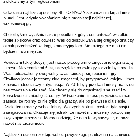
zwlekaliśmy z tym ogłoszeniem.
Odwołanie najbliższej odsłony NIE OZNACZA zakończenia larpa Limes
Mundi. Jest jedynie wycofaniem się z organizacji najbliższej,
wrześniowej gry.
Chcielibyśmy wyjaśnić nasze pobudki i z góry zdementować wszelkie
teorie spiskowe oraz odwieść Was od doszukiwania się drugiego dna czy
oznak przeobrażeń w drogi, komercyjny larp. Nic takiego nie ma i nie
będzie miało miejsca.
Powodami takiej decyzji jest nasze przeogromne zmęczenie organizacją
Limesu. Niezłomnie od 6 lat, najczęściej po dwie gry rocznie byliśmy dla
Was i oddawaliśmy swój wolny czas, ciesząc się robieniem gry.
Chwilowo jednak jesteśmy zbyt zmęczeni, by przygotować kolejny Limes
z równą radością czy satysfakcją. W 2018 były już dwa Limesy, na trzeci
nas zwyczajnie nie stać. Nie chcemy się do organizacji zmuszać i w
konsekwencji zniechęcić do gry. W tworzeniu Limesu przyświecała nam
zasada, że robimy to nie tylko dla graczy, ale po pierwsze dla siebie.
Dzięki temu mamy wobec fabuły, Waszych historii i postaci tyle pasji i
zaangażowania. Okazuje się jednak, że nawet my możemy poczuć się
zwyczajnie zmęczeni. Mamy nadzieję, że nam to wybaczycie, a może
nawet nas zrozumiecie.
Najbliższa odsłona zostaje wobec powyższego przełożona na czerwiec