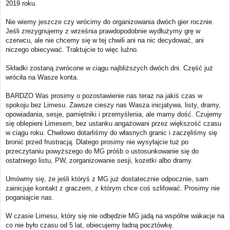
2019 roku.
Nie wiemy jeszcze czy wrócimy do organizowania dwóch gier rocznie.
Jeśli zrezygnujemy z września prawdopodobnie wydłużymy grę w
czerwcu, ale nie chcemy się w tej chwili ani na nic decydować, ani
niczego obiecywać. Traktujcie to więc luźno.
Składki zostaną zwrócone w ciągu najbliższych dwóch dni. Część już
wróciła na Wasze konta.
BARDZO Was prosimy o pozostawienie nas teraz na jakiś czas w
spokoju bez Limesu. Zawsze cieszy nas Wasza inicjatywa, listy, dramy,
opowiadania, sesje, pamiętniki i przemyślenia, ale mamy dość. Czujemy
się oblepieni Limesem, bez ustanku angażowani przez większość czasu
w ciągu roku. Chwilowo dotarliśmy do własnych granic i zaczęliśmy się
bronić przed frustracją. Dlatego prosimy nie wysyłajcie tuż po
przeczytaniu powyższego do MG próśb o ustosunkowanie się do
ostatniego listu, PW, zorganizowanie sesji, kozetki albo dramy.
Umówmy się, że jeśli któryś z MG już dostatecznie odpocznie, sam
zainicjuje kontakt z graczem, z którym chce coś szlifować. Prosimy nie
poganiajcie nas.
W czasie Limesu, który się nie odbędzie MG jadą na wspólne wakacje na
co nie było czasu od 5 lat, obiecujemy ładną pocztówkę.