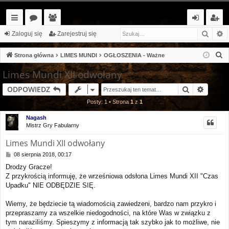
Szuka
W
ię
or
ży
al
ar
Zaloguj się
Zarejestruj się
ce
a
tk
og
ej
S
Strona główna
LIMES MUNDI
OGŁOSZENIA - Ważne
j…
o
uj
es
z
Limes Mundi XII odwołany
u
w
si
tr
Szukaj
Wyszu
ODPOWIEDZ
k
ni
ę
uj
a
Posty: 1 • Strona
1
z
1
cy
si
j
Nagash
Mistrz Gry Fabularny
ę
Limes Mundi XII odwołany
P
08 sierpnia 2018, 00:17
o
Drodzy Gracze!
s
Z przykrością informuję, że wrześniowa odsłona Limes Mundi XII "Czas
t
Upadku" NIE ODBĘDZIE SIĘ.
Wiemy, że będziecie tą wiadomością zawiedzeni, bardzo nam przykro i
przepraszamy za wszelkie niedogodności, na które Was w związku z
tym naraziliśmy. Spieszymy z informacją tak szybko jak to możliwe, nie